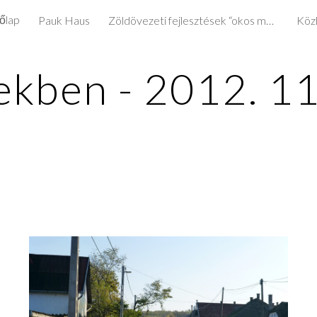
őlap
Pauk Haus
Zöldövezeti fejlesztések “okos megoldásokkal”
Köz
ip to main content
Skip to navigat
kben - 2012. 11