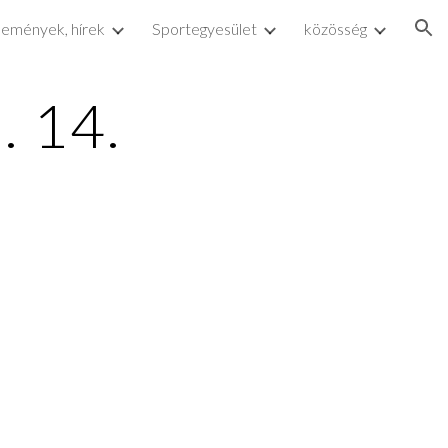
lemények, hírek
Sportegyesület
közösség
ion
. 14.