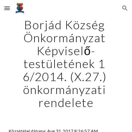
Skip to main content
Skip to navigation
Borjád Község 
Önkormányzat 
Képviselő-
testületének 1 
6/2014. (X.27.) 
önkormányzati 
rendelete
Közzététel dátuma: Aug 31, 2017 8:26:57 AM