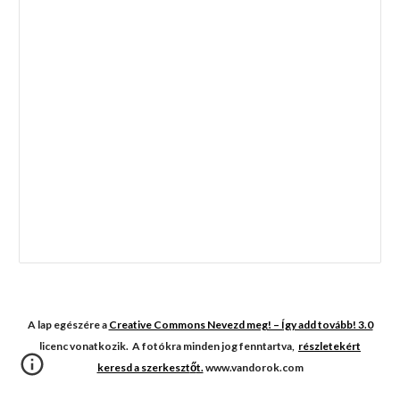
A lap egészére a
Creative Commons Nevezd meg! – Így add tovább! 3.0
licenc vonatkozik. A fotókra minden jog fenntartva,
részletekért
keresd a szerkeszt
ő
t.
www.vandorok.com